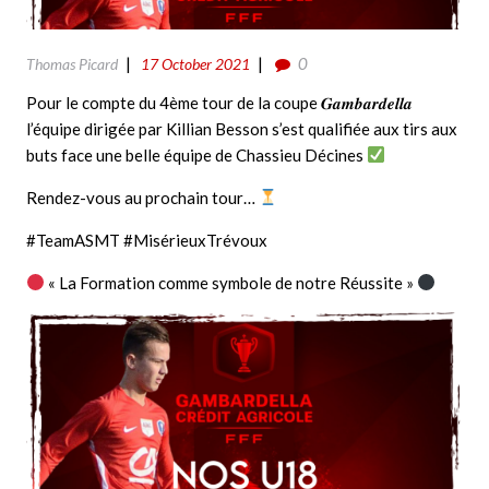
0
Thomas Picard
17 October 2021
Pour le compte du 4ème tour de la coupe 𝑮𝒂𝒎𝒃𝒂𝒓𝒅𝒆𝒍𝒍𝒂
l’équipe dirigée par Killian Besson s’est qualifiée aux tirs aux
buts face une belle équipe de Chassieu Décines
Rendez-vous au prochain tour…
#TeamASMT #MisérieuxTrévoux
« La Formation comme symbole de notre Réussite »