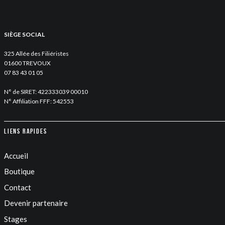
SIÈGE SOCIAL
325 Allée des Filiéristes
01600 TREVOUX
07 83 43 01 05
N° de SIRET: 422333039 00010
N° Affiliation FFF: 542553
Liens rapides
Accueil
Boutique
Contact
Devenir partenaire
Stages