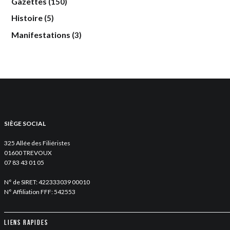
Gazettes
(150)
Histoire
(5)
Manifestations
(3)
SIÈGE SOCIAL
325 Allée des Filiéristes
01600 TREVOUX
07 83 43 01 05
N° de SIRET: 422333039 00010
N° Affiliation FFF: 542553
Liens rapides