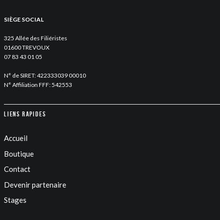
SIÈGE SOCIAL
325 Allée des Filiéristes
01600 TREVOUX
07 83 43 01 05
N° de SIRET: 422333039 00010
N° Affiliation FFF: 542553
Liens rapides
Accueil
Boutique
Contact
Devenir partenaire
Stages