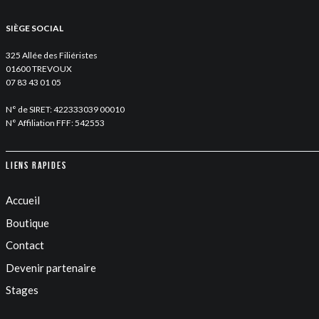
SIÈGE SOCIAL
325 Allée des Filiéristes
01600 TREVOUX
07 83 43 01 05
N° de SIRET: 422333039 00010
N° Affiliation FFF: 542553
Liens rapides
Accueil
Boutique
Contact
Devenir partenaire
Stages