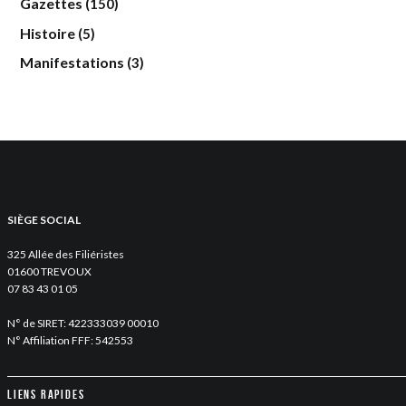
Gazettes
(150)
Histoire
(5)
Manifestations
(3)
SIÈGE SOCIAL
325 Allée des Filiéristes
01600 TREVOUX
07 83 43 01 05
N° de SIRET: 422333039 00010
N° Affiliation FFF: 542553
Liens rapides