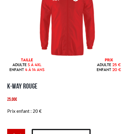
K-way rouge
25,00
€
Prix enfant : 20 €
quantité