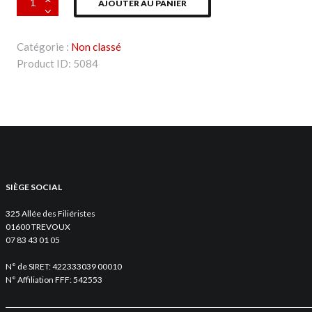
AJOUTER AU PANIER
de
K-
way
Catégorie :
Non classé
rouge
Product ID:
5084
SIÈGE SOCIAL
325 Allée des Filiéristes
01600 TREVOUX
07 83 43 01 05
N° de SIRET: 422333039 00010
N° Affiliation FFF: 542553