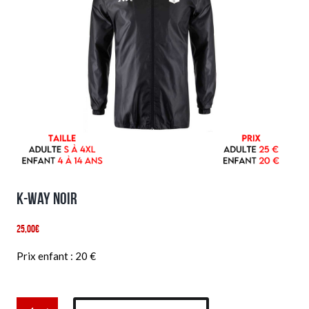
K-way noir
25,00
€
Prix enfant : 20 €
quantité