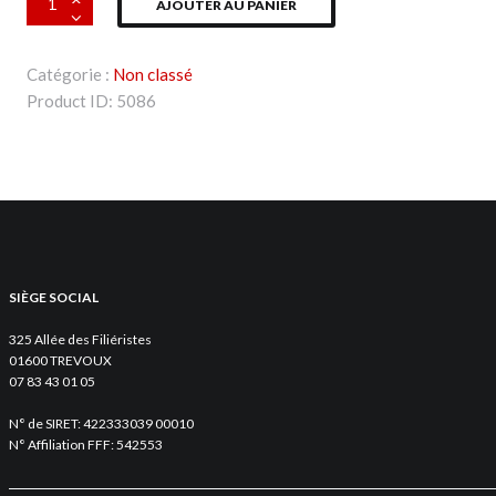
AJOUTER AU PANIER
de
K-
way
Catégorie :
Non classé
noir
Product ID:
5086
SIÈGE SOCIAL
325 Allée des Filiéristes
01600 TREVOUX
07 83 43 01 05
N° de SIRET: 422333039 00010
N° Affiliation FFF: 542553