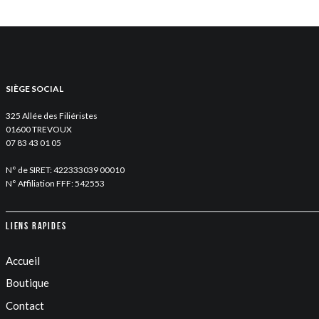
SIÈGE SOCIAL
325 Allée des Filiéristes
01600 TREVOUX
07 83 43 01 05
N° de SIRET: 422333039 00010
N° Affiliation FFF: 542553
Liens rapides
Accueil
Boutique
Contact