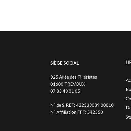
Li
SIÈGE SOCIAL
325 Allée des Filiéristes
Ac
01600 TREVOUX
Bo
07 83 43 01 05
Co
N° de SIRET: 422333039 00010
De
N° Affiliation FFF: 542553
St