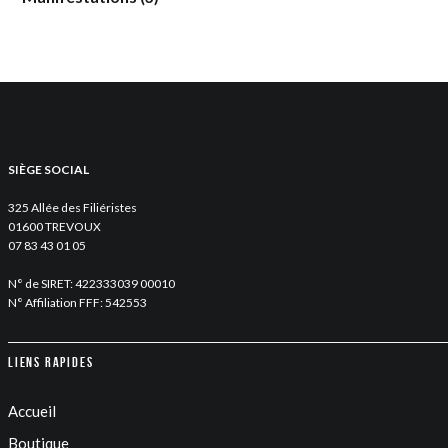
SIÈGE SOCIAL
325 Allée des Filiéristes
01600 TREVOUX
07 83 43 01 05
N° de SIRET: 422333039 00010
N° Affiliation FFF: 542553
Liens rapides
Accueil
Boutique