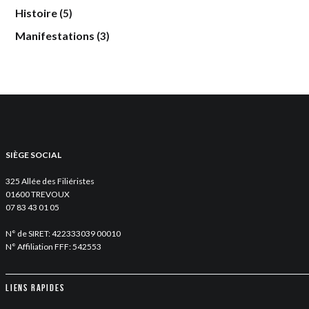
Histoire
(5)
Manifestations
(3)
SIÈGE SOCIAL
325 Allée des Filiéristes
01600 TREVOUX
07 83 43 01 05
N° de SIRET: 422333039 00010
N° Affiliation FFF: 542553
Liens rapides