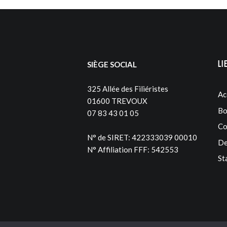
Li
SIÈGE SOCIAL
325 Allée des Filiéristes
Ac
01600 TREVOUX
Bo
07 83 43 01 05
Co
N° de SIRET: 422333039 00010
De
N° Affiliation FFF: 542553
St