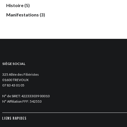
Histoire
(5)
Manifestations
(3)
SIÈGE SOCIAL
325 Allée des Filiéristes
01600 TREVOUX
07 83 43 01 05
N° de SIRET: 422333039 00010
N° Affiliation FFF: 542553
Liens rapides