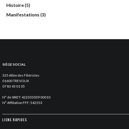
Histoire
(5)
Manifestations
(3)
SIÈGE SOCIAL
325 Allée des Filiéristes
01600 TREVOUX
07 83 43 01 05
N° de SIRET: 422333039 00010
N° Affiliation FFF: 542553
Liens rapides