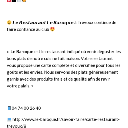
🆃
𝙇𝙚 𝙍𝙚𝙨𝙩𝙖𝙪𝙧𝙖𝙣𝙩 𝙇𝙚 𝘽𝙖𝙧𝙤𝙦𝙪𝙚 à Trévoux continue de
faire confiance au club
«
Le Baroque
est le restaurant indiqué où venir déguster les
bons plats de notre cuisine fait maison. Votre restaurant
vous propose une carte complète et diversifiée pour tous les
goûts et les envies. Nous servons des plats généreusement
garnis avec des produits frais et de qualité afin de ravir
votre palais. »
04 74 00 26 40
http://www.le-baroque.fr/savoir-faire/carte-restaurant-
trevoux/8