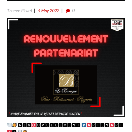
0
Thomas Picard
4 May 2022
🆁🅴🅽
🆄🆅🅴🅻🅻🅴🅼🅴🅽🆃
🆁🆃🅴🅽
🆁🅸