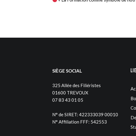
Li
SIÈGE SOCIAL
325 Allée des Filiéristes
Ac
01600 TREVOUX
Bo
07 83 43 01 05
Co
N° de SIRET: 422333039 00010
De
N° Affiliation FFF: 542553
St