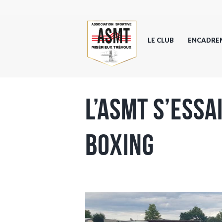
LE CLUB
ENCADRE
L’ASMT s’essa
boxing