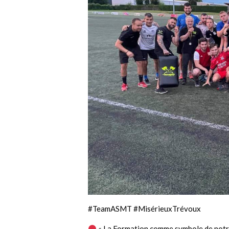
#TeamASMT #MisérieuxTrévoux
« La Formation comme symbole de notr