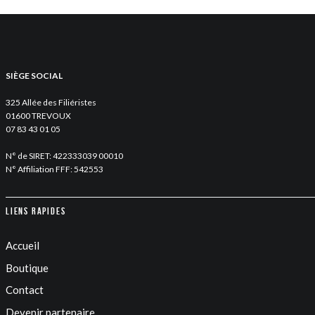
SIÈGE SOCIAL
325 Allée des Filiéristes
01600 TREVOUX
07 83 43 01 05
N° de SIRET: 422333039 00010
N° Affiliation FFF: 542553
Liens rapides
Accueil
Boutique
Contact
Devenir partenaire