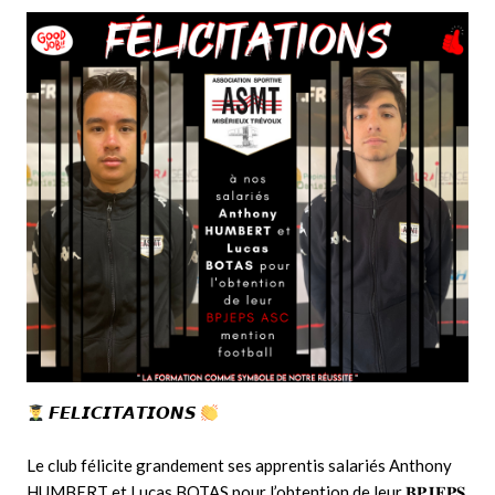
𝙁𝙀𝙇𝙄𝘾𝙄𝙏𝘼𝙏𝙄𝙊𝙉𝙎
Le club félicite grandement ses apprentis salariés Anthony
HUMBERT et Lucas BOTAS pour l’obtention de leur 𝐁𝐏𝐉𝐄𝐏𝐒