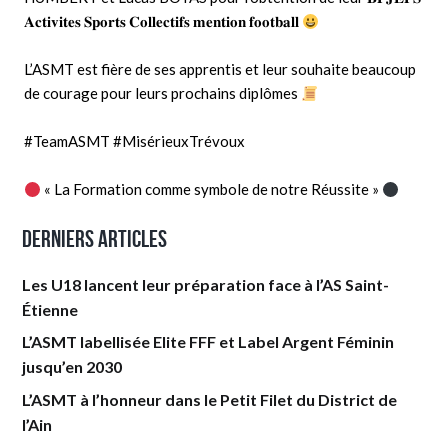
𝐀𝐜𝐭𝐢𝐯𝐢𝐭𝐞𝐬 𝐒𝐩𝐨𝐫𝐭𝐬 𝐂𝐨𝐥𝐥𝐞𝐜𝐭𝐢𝐟𝐬 𝐦𝐞𝐧𝐭𝐢𝐨𝐧 𝐟𝐨𝐨𝐭𝐛𝐚𝐥𝐥
L’ASMT est fière de ses apprentis et leur souhaite beaucoup
de courage pour leurs prochains diplômes
#TeamASMT
#MisérieuxTrévoux
« La Formation comme symbole de notre Réussite »
Derniers articles
Les U18 lancent leur préparation face à l’AS Saint-
Étienne
L’ASMT labellisée Elite FFF et Label Argent Féminin
jusqu’en 2030
L’ASMT à l’honneur dans le Petit Filet du District de
l’Ain