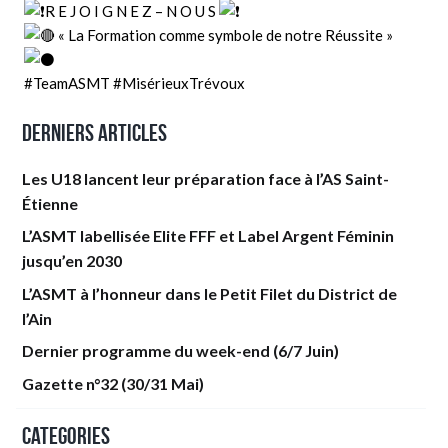
R E J O I G N E Z – N O U S
« La Formation comme symbole de notre Réussite »
#TeamASMT
#MisérieuxTrévoux
Derniers articles
Les U18 lancent leur préparation face à l’AS Saint-
Étienne
L’ASMT labellisée Elite FFF et Label Argent Féminin
jusqu’en 2030
L’ASMT à l’honneur dans le Petit Filet du District de
l’Ain
Dernier programme du week-end (6/7 Juin)
Gazette n°32 (30/31 Mai)
Categories