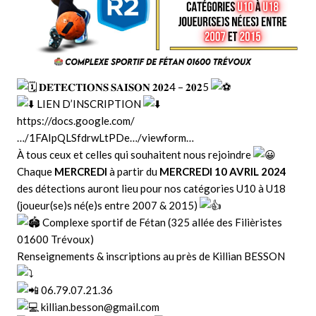
𝐃𝐄𝐓𝐄𝐂𝐓𝐈𝐎𝐍𝐒 𝐒𝐀𝐈𝐒𝐎𝐍 𝟐𝟎𝟐4 – 𝟐𝟎𝟐5
LIEN D’INSCRIPTION
https://docs.google.com/
…/1FAIpQLSfdrwLtPDe…/viewform…
À tous ceux et celles qui souhaitent nous rejoindre
Chaque
MERCREDI
à partir du
MERCREDI 10 AVRIL 2024
des détections auront lieu pour nos catégories U10 à U18
(joueur(se)s né(e)s entre 2007 & 2015)
Complexe sportif de Fétan (325 allée des Filièristes
01600 Trévoux)
Renseignements & inscriptions au près de Killian BESSON
06.79.07.21.36
killian.besson@gmail.com