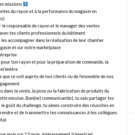
Tes missions
ntes du rayon et à la performance du magasin en
es)
 le responsable de rayon et le manager des ventes
avec tes clients professionnels du bâtiment
de les accompagner dans la réalisation de leur chantier
agasin et sur notre marketplace
ntreprise
s pour ton rayon et pour la préparation de commande, la
 périmètre
 que ce soit auprès de nos clients ou de l’ensemble de nos
 engagement
 dans la vente, la pose ou la fabrication de produits du
tte mission. Bon(ne) communicant(e), tu sais partager tes
 le goût du challenge, tu aimes construire des réussites en
pprendre et de transmettre tes connaissances à tes collègues.
tal.
ar mois sur 13 mois, intéressement trimestriel,