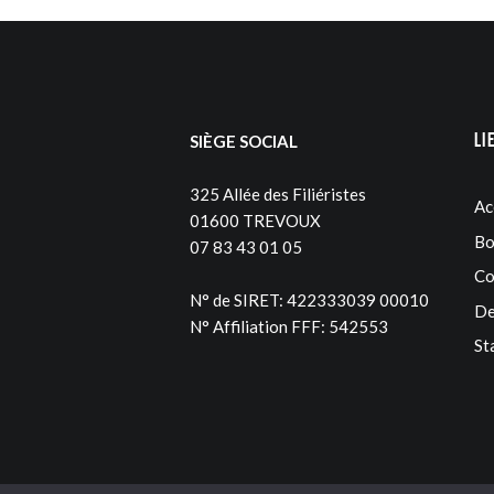
Li
SIÈGE SOCIAL
325 Allée des Filiéristes
Ac
01600 TREVOUX
Bo
07 83 43 01 05
Co
N° de SIRET: 422333039 00010
De
N° Affiliation FFF: 542553
St