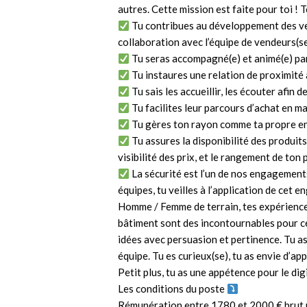
autres. Cette mission est faite pour toi ! 
Tu contribues au développement des ve
collaboration avec l’équipe de vendeurs(s
Tu seras accompagné(e) et animé(e) par
Tu instaures une relation de proximité 
Tu sais les accueillir, les écouter afin 
Tu facilites leur parcours d’achat en m
Tu gères ton rayon comme ta propre e
Tu assures la disponibilité des produit
visibilité des prix, et le rangement de ton
La sécurité est l’un de nos engagements
équipes, tu veilles à l’application de cet
Homme / Femme de terrain, tes expériences
bâtiment sont des incontournables pour ce
idées avec persuasion et pertinence. Tu as
équipe. Tu es curieux(se), tu as envie d’a
Petit plus, tu as une appétence pour le digi
Les conditions du poste
Rémunération entre 1780 et 2000 € brut p