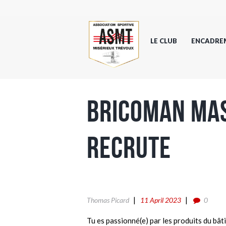
LE CLUB
ENCADRE
Bricoman Ma
recrute
Thomas Picard
11 April 2023
0
Tu es passionné(e) par les produits du bât