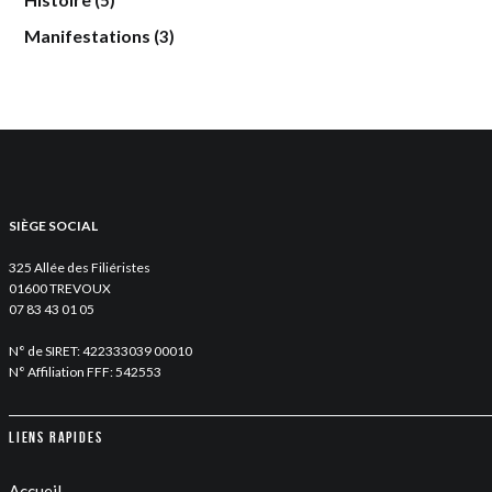
(5)
Manifestations
(3)
SIÈGE SOCIAL
325 Allée des Filiéristes
01600 TREVOUX
07 83 43 01 05
N° de SIRET: 422333039 00010
N° Affiliation FFF: 542553
Liens rapides
Accueil