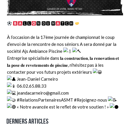
🅻🅻
🅽 🅳🆄 🅼
🆃🅲🅷
À l’occasion de la 17ème journée de championnat le coup
d’envoi de la rencontre de nos séniors A sera donné par la
société Ajs Ambiance Piscine
Entreprise spécialisée dans 𝐥𝐚 𝐜𝐨𝐧𝐬𝐭𝐫𝐮𝐜𝐭𝐢𝐨𝐧, 𝐥𝐚 𝐫𝐞𝐧𝐨𝐯𝐚𝐭𝐢𝐨𝐧 𝐞𝐭
𝐥𝐚 𝐩𝐨𝐬𝐞 𝐝𝐞 𝐫𝐞𝐯𝐞𝐭𝐞𝐦𝐞𝐧𝐭𝐬 𝐝𝐞 𝐩𝐢𝐬𝐜𝐢𝐧𝐞, n’hésitez pas à les
contacter pour vos futurs projets extérieurs
Jean-Daniel Carneiro
06.02.65.88.33
jeandacarneiro@gmail.com
#RelationsPartenairesASMT
#Rejoignez
-nous
« Notre avancée est le reflet de votre soutien ! »
Derniers articles