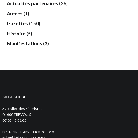
Actualités partenaires
(26)
Autres
(1)
Gazettes
(150)
Histoire
(5)
Manifestations
(3)
SIÈGE SOCIAL
325 Allée des Filiéristes
01600 TREVOUX
07 83 43 01 05
N° de SIRET: 422333039 00010
N° Affiliation FFF: 542553