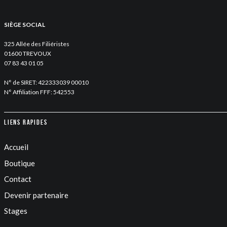
SIÈGE SOCIAL
325 Allée des Filiéristes
01600 TREVOUX
07 83 43 01 05
N° de SIRET: 422333039 00010
N° Affiliation FFF: 542553
Liens rapides
Accueil
Boutique
Contact
Devenir partenaire
Stages