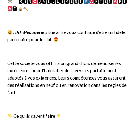
🆁🅴🅽
🆄🆅🅴🅻🅻🅴🅼🅴🅽🆃
🆁🆃🅴🅽
🆁🅸
🆃
𝑨𝑩𝑷 𝑴𝒆𝒏𝒖𝒊𝒔𝒆𝒓𝒊𝒆 situé à Trévoux continue d’être un fidèle
partenaire pour le club
Cette société vous offrira un grand choix de menuiseries
extérieures pour l’habitat et des services parfaitement
adaptés à vos exigences. Leurs compétences vous assurent
des réalisations en neuf ou en rénovation dans les règles de
l’art.
Ce qu’ils savent faire