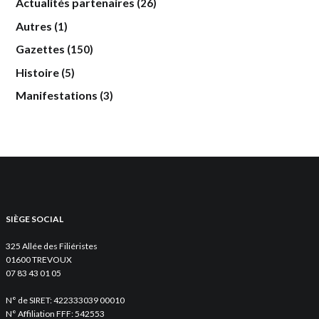
Actualités partenaires
(26)
Autres
(1)
Gazettes
(150)
Histoire
(5)
Manifestations
(3)
SIÈGE SOCIAL
325 Allée des Filiéristes
01600 TREVOUX
07 83 43 01 05
N° de SIRET: 422333039 00010
N° Affiliation FFF: 542553