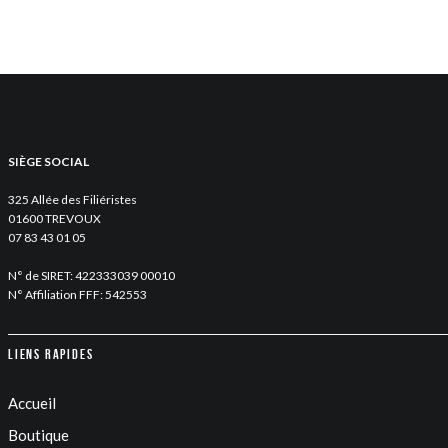
SIÈGE SOCIAL
325 Allée des Filiéristes
01600 TREVOUX
07 83 43 01 05
N° de SIRET: 422333039 00010
N° Affiliation FFF: 542553
Liens rapides
Accueil
Boutique